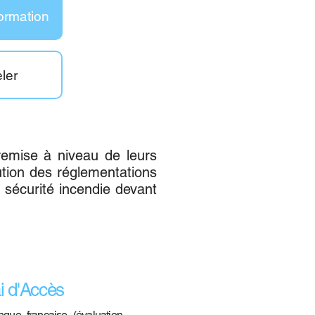
ormation
ler
 remise à niveau de leurs
ution des réglementations
 sécurité incendie devant
i d'Accès
ngue française (évaluation