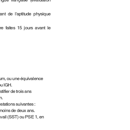
tant de l'aptitude physique
re faites 15 jours avant le
um, ou une équivalence
u IGH.
tifier de trois ans
n.
testations suivantes :
moins de deux ans.
vail (SST) ou PSE 1, en