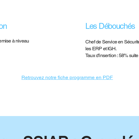
ion
Les Débouchés
remise à niveau
Chef de Service en Sécurité
les ERP et IGH.
Taux d'insertion : 58% suit
Retrouvez notre
fiche
programme
en PDF