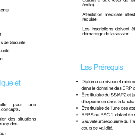
écrite).
ments
Attestation médicale attes
requise.
Les inscriptions doivent êt
démarrage de la session.
t
 de Sécurité
urité
ie
Les Prérequis
ique et
Diplôme de niveau 4 minim
dans le domaine des ERP o
Être titulaire du SSIAP2 et jus
d'expérience dans la fonctio
salle pour une
Être titulaire de l’une des at
 concepts.
AFPS ou PSC 1, datant de 
ler des situations
Sauveteur Secouriste du Tra
s rapides.
cours de validité.
our