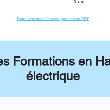
3 ans
Retrouvez notre
fiche
programme
en PDF
s Formations en Hab
électrique