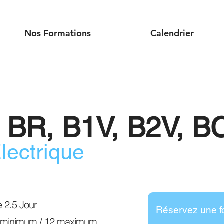
Nos Formations
Calendrier
 BR, B1V, B2V, BC
Électrique
e 2.5 Jour
Réservez une f
 4 minimum / 12 maximum